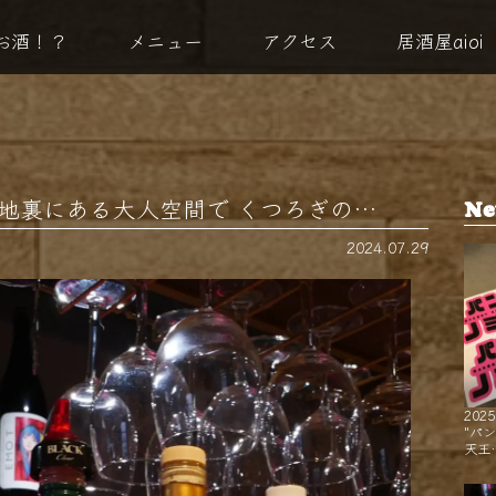
お酒！？
メニュー
アクセス
居酒屋aioi
iです ‌ 路地裏にある大人空間で くつろぎの…
Ne
2024.07.29
2025
"パ
天王