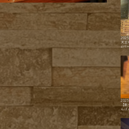
2025
天王
×バ
2025
【新
んば