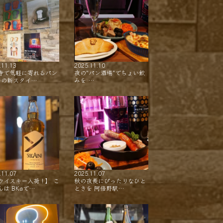
.11.13
2025.11.10
寺で気軽に寄れるパン
夜の"パン酒場"でちょい飲
ーの新スタイ…
みを …
.11.07
2025.11.07
ウイスキー入荷！】 こ
秋の夜長にぴったりなひと
んは BKaで…
ときを 阿倍野駅…