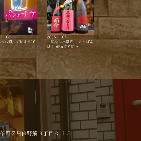
.11.06
2025.11.05
ン×お酒」で始まる"０
【開栓は水曜日】 こんばん
"…
は！ BKaです🥐 …
倍野区阿倍野筋３丁目８−１５