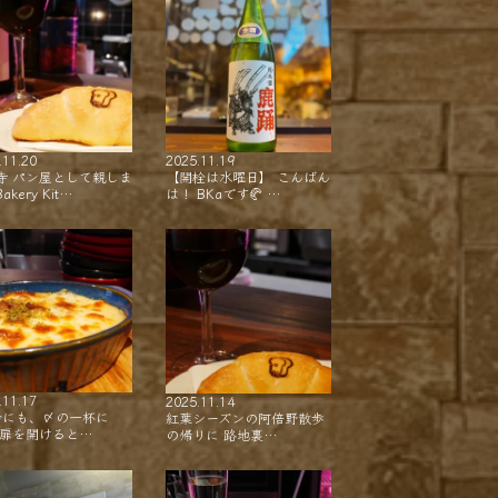
.11.20
2025.11.19
寺 パン屋として親しま
【開栓は水曜日】 こんばん
akery Kit…
は！ BKaです🥐 …
.11.17
2025.11.14
会にも、〆の一杯に
紅葉シーズンの阿倍野散歩
 扉を開けると…
の帰りに 路地裏…