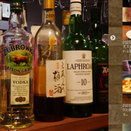
2025
天王
れるB
2025
0次
も。