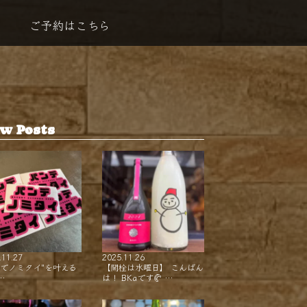
ご予約はこちら
w Posts
.11.27
2025.11.26
ンでノミタイ"を叶える
【開栓は水曜日】 こんばん
…
は！ BKaです🥐 …