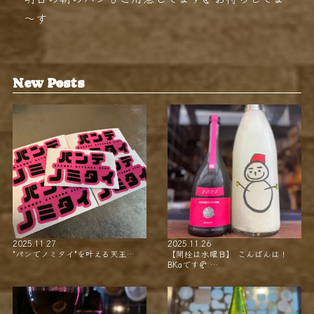
～す
New Posts
2025.11.27
2025.11.26
"パンでノミタイ"を叶える天王…
【開栓は水曜日】 こんばんは！
BKaです🥐 …