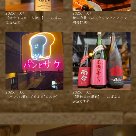
2025.11.07
2025.11.07
【新ウイスキー入荷！】 こんばん
秋の夜長にぴったりなひとときを
は BKaで…
阿倍野駅…
2025.11.06
2025.11.05
「パン×お酒」で始まる"０次会"…
【開栓は水曜日】 こんばんは！
BKaです🥐 …