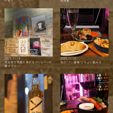
路地裏…
2025.11.13
2025.11.10
天王寺で気軽に寄れるパン×バーの
夜の"パン酒場"でちょい飲みを …
新スタイ…