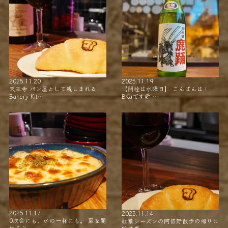
2025.11.20
2025.11.19
天王寺 パン屋として親しまれる
【開栓は水曜日】 こんばんは！
Bakery Kit…
BKaです🥐 …
2025.11.17
2025.11.14
0次会にも、〆の一杯にも。 扉を開
紅葉シーズンの阿倍野散歩の帰りに
けると…