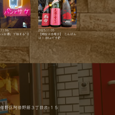
.11.06
2025.11.05
ン×お酒」で始まる"０
【開栓は水曜日】 こんばん
"…
は！ BKaです🥐 …
倍野区阿倍野筋３丁目８−１５