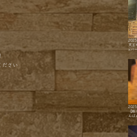
2025
天王
×バ
！
ください
2025
【新
んば