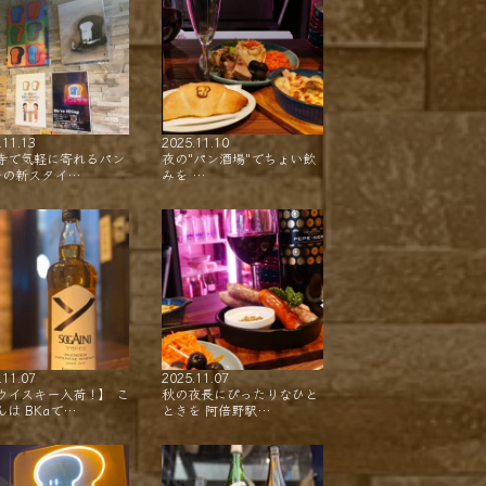
.11.13
2025.11.10
寺で気軽に寄れるパン
夜の"パン酒場"でちょい飲
ーの新スタイ…
みを …
.11.07
2025.11.07
ウイスキー入荷！】 こ
秋の夜長にぴったりなひと
んは BKaで…
ときを 阿倍野駅…