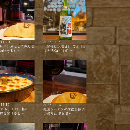
.11.20
2025.11.19
寺 パン屋として親しま
【開栓は水曜日】 こんばん
akery Kit…
は！ BKaです🥐 …
.11.17
2025.11.14
会にも、〆の一杯に
紅葉シーズンの阿倍野散歩
 扉を開けると…
の帰りに 路地裏…