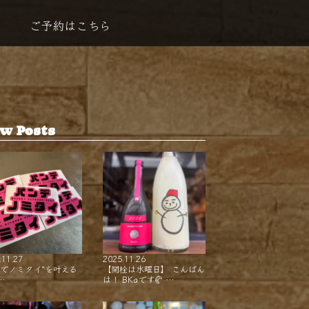
ご予約はこちら
w Posts
.11.27
2025.11.26
ンでノミタイ"を叶える
【開栓は水曜日】 こんばん
…
は！ BKaです🥐 …