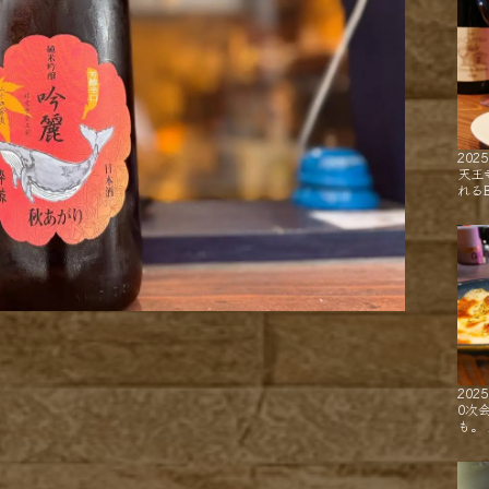
2025
天王
れるB
2025
0次
も。