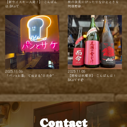
【新ウイスキー入荷！】 こんばん
秋の夜長にぴったりなひとときを
は BKaで…
阿倍野駅…
2025.11.06
2025.11.05
「パン×お酒」で始まる"０次会"…
【開栓は水曜日】 こんばんは！
BKaです🥐 …
Contact