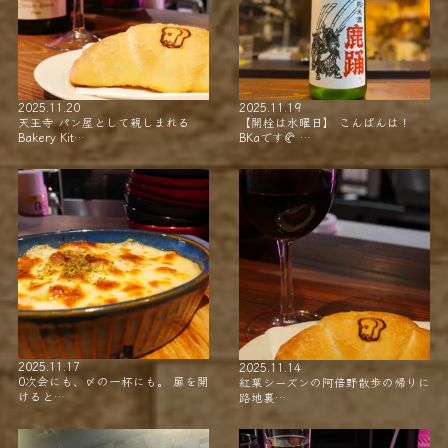
2025.11.20
2025.11.19
天王寺 パン屋として親しまれる
【開栓は水曜日】 こんばんは！
Bakery Kit…
BKaです🥐 …
2025.11.17
2025.11.14
0次会にも、〆の一杯にも。 扉を開
紅葉シーズンの阿倍野散歩の帰りに
けると…
路地裏…