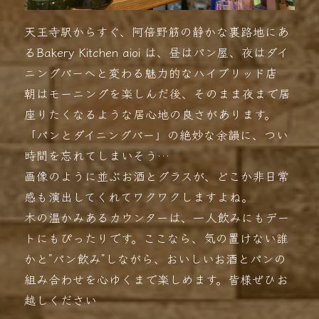
天王寺駅からすぐ、阿倍野筋の静かな裏路地にあ
るBakery Kitchen aioi は、昼はパン屋、夜はダイ
ニングバーへと変わる魅力的なハイブリッド店
朝はモーニングを楽しんだ後、そのまま夜まで居
座りたくなるような居心地の良さがあります。
「パンとダイニングバー」の絶妙な余韻に、つい
時間を忘れてしまいそう…
画像のように並ぶお酒とグラスが、どこか非日常
感も演出してくれてワクワクしますよね。
木の温かみあるカウンターは、一人飲みにもデー
トにもぴったりです。ここなら、気の置けない誰
かと”パン飲み”しながら、おいしいお酒とパンの
組み合わせを心ゆくまで楽しめます。皆様ぜひお
越しください️