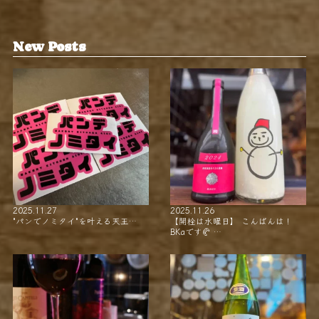
New Posts
2025.11.27
2025.11.26
"パンでノミタイ"を叶える天王…
【開栓は水曜日】 こんばんは！
BKaです🥐 …