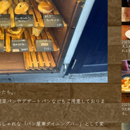
2025
天王
れるB
ンたち。
惣菜パンやデザートパンなどもご用意しておりま
2025
0次
も。
おしゃれな「パン屋兼ダイニングバー」として変