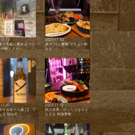
.11.13
2025.11.10
寺で気軽に寄れるパン
夜の"パン酒場"でちょい飲
ーの新スタイ…
みを …
.11.07
2025.11.07
ウイスキー入荷！】 こ
秋の夜長にぴったりなひと
んは BKaで…
ときを 阿倍野駅…