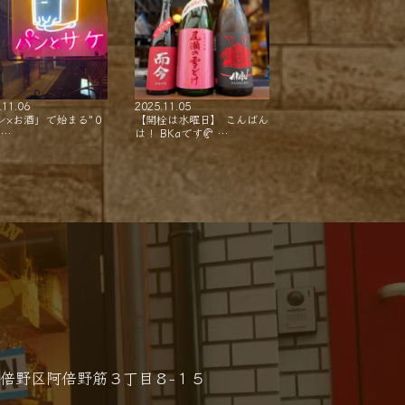
.11.06
2025.11.05
ン×お酒」で始まる"０
【開栓は水曜日】 こんばん
"…
は！ BKaです🥐 …
倍野区阿倍野筋３丁目８−１５