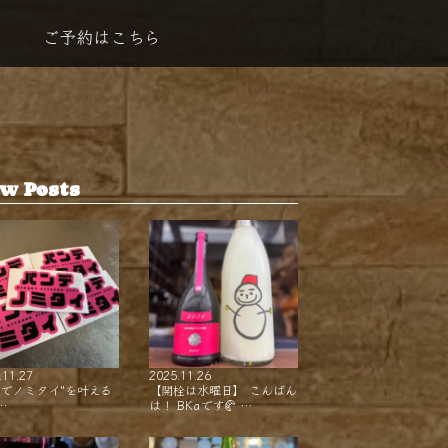
ご予約はこちら
w Posts
.11.27
2025.11.26
ンでノミタイ"を叶える
【開栓は水曜日】 こんばん
…
は！ BKaです🥐 …