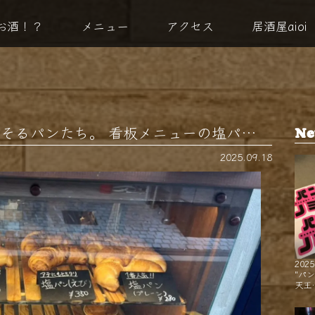
お酒！？
メニュー
アクセス
居酒屋aioi
そるパンたち。 看板メニューの塩パ…
Ne
2025.09.18
2025
"パ
天王