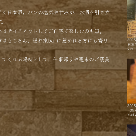
だく日本酒。パンの塩気や甘みが、お酒を引き立
す。
いはテイクアウトしてご自宅で楽しむのも◎。
はもちろん、隠れ家barに惹かれる方にも寄り
2025
天王
×バ
えてくれる場所として、仕事帰りや週末のご褒美
2025
【新
んば