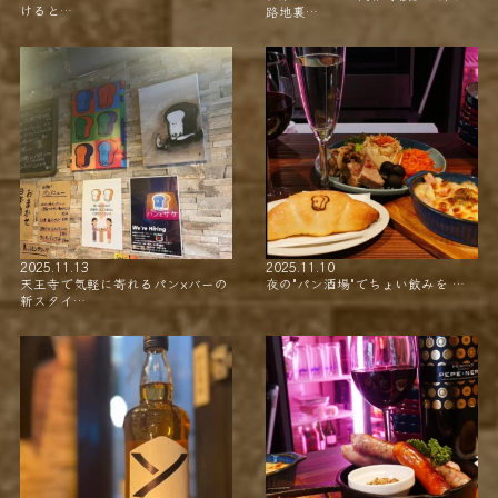
けると…
路地裏…
2025.11.13
2025.11.10
天王寺で気軽に寄れるパン×バーの
夜の"パン酒場"でちょい飲みを …
新スタイ…