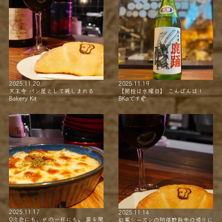
2025.11.20
2025.11.19
天王寺 パン屋として親しまれる
【開栓は水曜日】 こんばんは！
Bakery Kit…
BKaです🥐 …
2025.11.17
2025.11.14
0次会にも、〆の一杯にも。 扉を開
紅葉シーズンの阿倍野散歩の帰りに