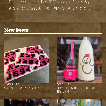
デートやちょっとした夜ごはんにもぴったり。
あなたの”お気に入りの一軒”が、きっとここに
New Posts
2025.11.27
2025.11.26
"パンでノミタイ"を叶える天王…
【開栓は水曜日】 こんばんは！
BKaです🥐 …