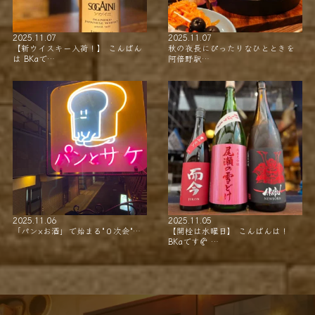
2025.11.07
2025.11.07
【新ウイスキー入荷！】 こんばん
秋の夜長にぴったりなひとときを
は BKaで…
阿倍野駅…
2025.11.06
2025.11.05
「パン×お酒」で始まる"０次会"…
【開栓は水曜日】 こんばんは！
BKaです🥐 …