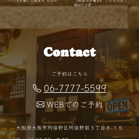
「パン×お酒」で始まる"０次会"…
【開栓は水曜日】 こんばんは！
BKaです🥐 …
Contact
ご予約はこちら
06-7777-5599
WEBでのご予約
大阪府大阪市阿倍野区阿倍野筋３丁目８−１５