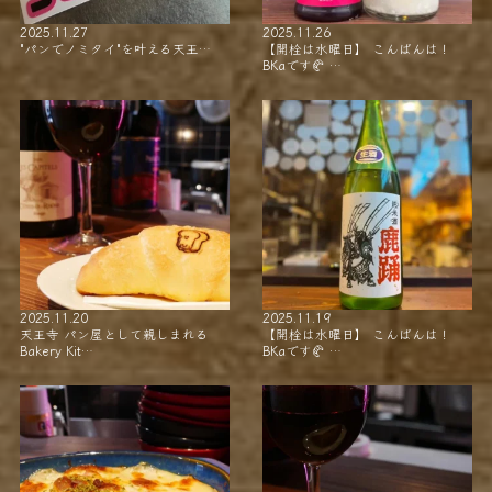
2025.11.27
2025.11.26
"パンでノミタイ"を叶える天王…
【開栓は水曜日】 こんばんは！
BKaです🥐 …
2025.11.20
2025.11.19
天王寺 パン屋として親しまれる
【開栓は水曜日】 こんばんは！
Bakery Kit…
BKaです🥐 …