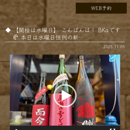
WEB予約
【開栓は水曜日】 こんばんは！ BKaです
🥐 本日は水曜日恒例の新…
2025.11.05
動
画
プ
レ
ー
ヤ
ー