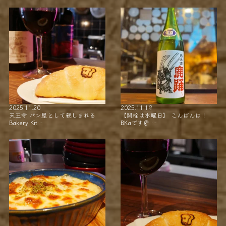
2025.11.20
2025.11.19
天王寺 パン屋として親しまれる
【開栓は水曜日】 こんばんは！
Bakery Kit…
BKaです🥐 …