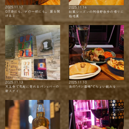
2025.11.17
2025.11.14
0次会にも、〆の一杯にも。 扉を開
紅葉シーズンの阿倍野散歩の帰りに
けると…
路地裏…
2025.11.13
2025.11.10
天王寺で気軽に寄れるパン×バーの
夜の"パン酒場"でちょい飲みを …
新スタイ…