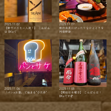
2025.11.07
2025.11.07
【新ウイスキー入荷！】 こんばん
秋の夜長にぴったりなひとときを
は BKaで…
阿倍野駅…
2025.11.06
2025.11.05
「パン×お酒」で始まる"０次会"…
【開栓は水曜日】 こんばんは！
BKaです🥐 …