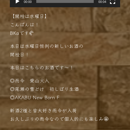
00:00
00:04
【開栓は水曜日】
こんばんは！
BKaです🥐
本日は水曜日恒例の新しいお酒の
開栓日！
本日はこちらのお酒です〜！
◎而今 愛山火入
◎尾瀬の雪どけ 初しぼり生酒
◎AKABU New Born F
新酒2種と皆大好き而今が入荷
お久しぶりの而今なので個人的にも楽しみ🤩