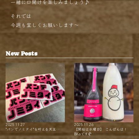
一緒に口開けを楽しみましょう♪
それでは
今週も宜しくお願いします〜
New Posts
2025.11.27
2025.11.26
"パンでノミタイ"を叶える天王…
【開栓は水曜日】 こんばんは！
BKaです🥐 …