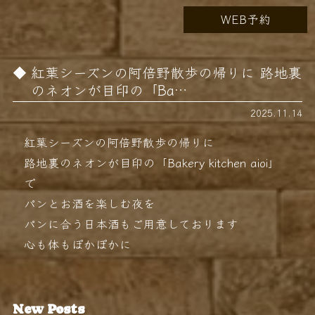
WEB予約
紅葉シーズンの阿倍野散歩の帰りに 路地裏
のネオンが目印の「Ba…
2025.11.14
紅葉シーズンの阿倍野散歩の帰りに
路地裏のネオンが目印の「Bakery kitchen aioi」
で
パンとお酒を楽しむ夜を
パンに合う日本酒もご用意しております
心も体もぽかぽかに️
New Posts