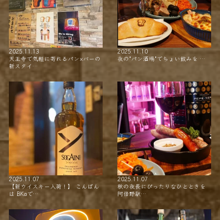
2025.11.13
2025.11.10
天王寺で気軽に寄れるパン×バーの
夜の"パン酒場"でちょい飲みを …
新スタイ…
2025.11.07
2025.11.07
【新ウイスキー入荷！】 こんばん
秋の夜長にぴったりなひとときを
は BKaで…
阿倍野駅…