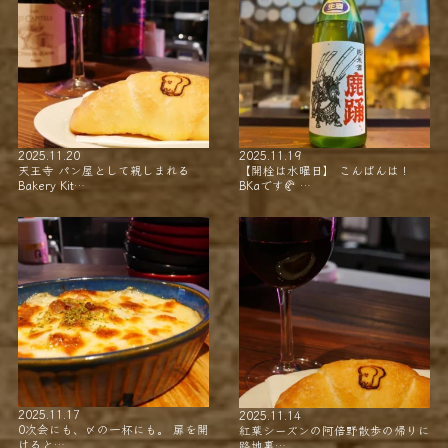
2025.11.20
2025.11.19
天王寺 パン屋として親しまれる
【開栓は水曜日】 こんばんは！
Bakery Kit…
BKaです🥐 …
2025.11.17
2025.11.14
0次会にも、〆の一杯にも。 扉を開
紅葉シーズンの阿倍野散歩の帰りに
けると…
路地裏…