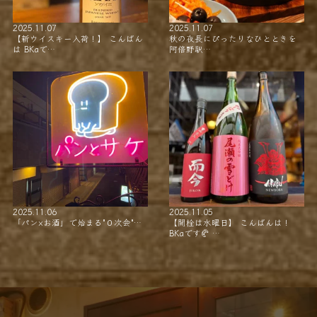
2025.11.07
2025.11.07
【新ウイスキー入荷！】 こんばん
秋の夜長にぴったりなひとときを
は BKaで…
阿倍野駅…
2025.11.06
2025.11.05
「パン×お酒」で始まる"０次会"…
【開栓は水曜日】 こんばんは！
BKaです🥐 …