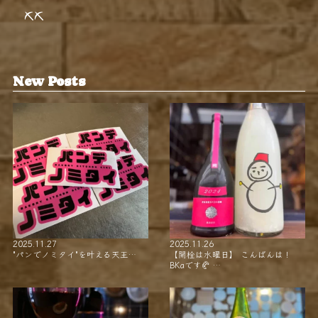
⛏⛏
New Posts
2025.11.27
2025.11.26
"パンでノミタイ"を叶える天王…
【開栓は水曜日】 こんばんは！
BKaです🥐 …