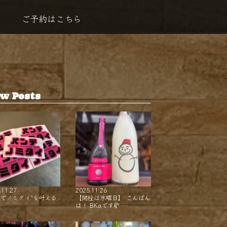
ご予約はこちら
w Posts
.11.27
2025.11.26
ンでノミタイ"を叶える
【開栓は水曜日】 こんばん
…
は！ BKaです🥐 …