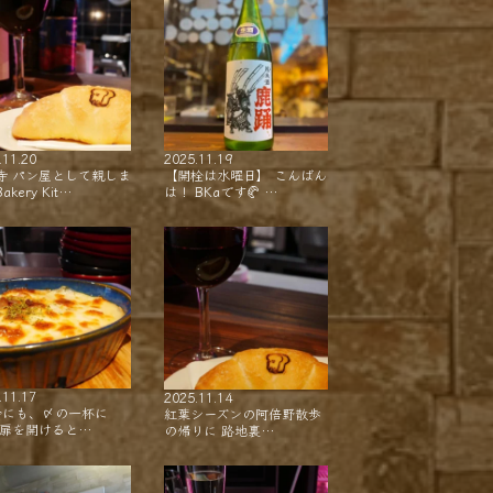
.11.20
2025.11.19
寺 パン屋として親しま
【開栓は水曜日】 こんばん
akery Kit…
は！ BKaです🥐 …
.11.17
2025.11.14
会にも、〆の一杯に
紅葉シーズンの阿倍野散歩
 扉を開けると…
の帰りに 路地裏…