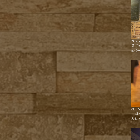
2025
天王
×バ
2025
【新
んば