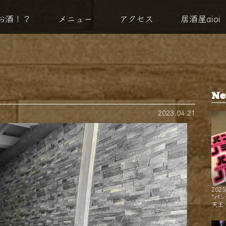
お酒！？
メニュー
アクセス
居酒屋aioi
Ne
2023.04.21
2025
"パ
天王