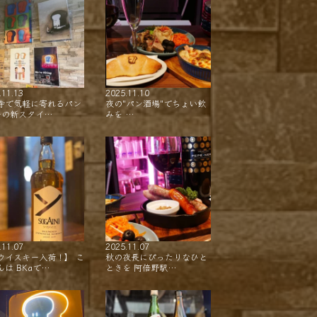
.11.13
2025.11.10
寺で気軽に寄れるパン
夜の"パン酒場"でちょい飲
ーの新スタイ…
みを …
.11.07
2025.11.07
ウイスキー入荷！】 こ
秋の夜長にぴったりなひと
んは BKaで…
ときを 阿倍野駅…