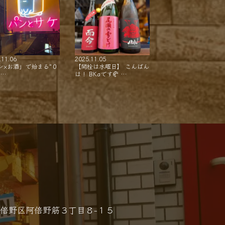
.11.06
2025.11.05
ン×お酒」で始まる"０
【開栓は水曜日】 こんばん
"…
は！ BKaです🥐 …
倍野区阿倍野筋３丁目８−１５