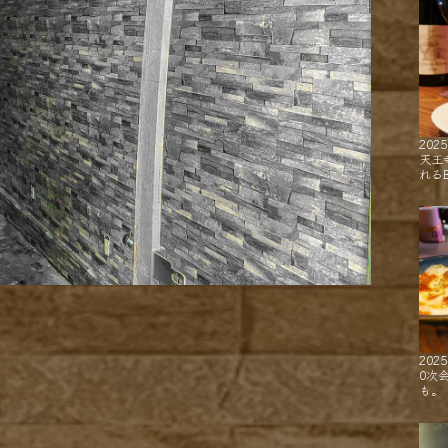
2025
天王
れるB
2025
0次
も。