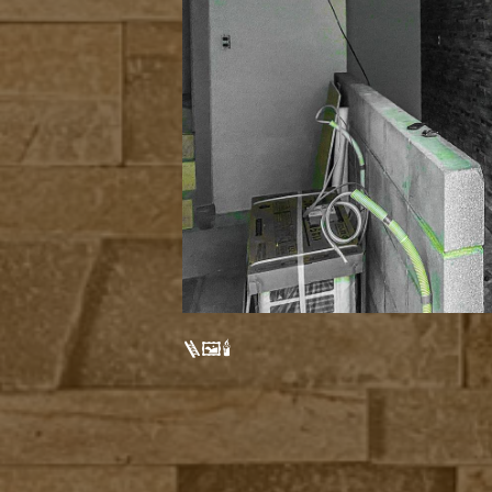
🪜🖼️🕯️