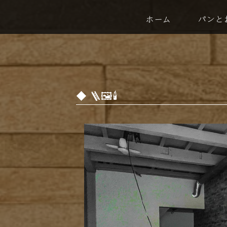
ホーム
パンと
🪜🖼️🕯️