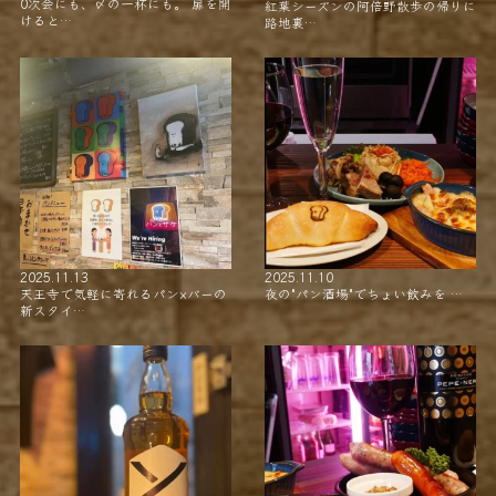
0次会にも、〆の一杯にも。 扉を開
紅葉シーズンの阿倍野散歩の帰りに
けると…
路地裏…
2025.11.13
2025.11.10
天王寺で気軽に寄れるパン×バーの
夜の"パン酒場"でちょい飲みを …
新スタイ…