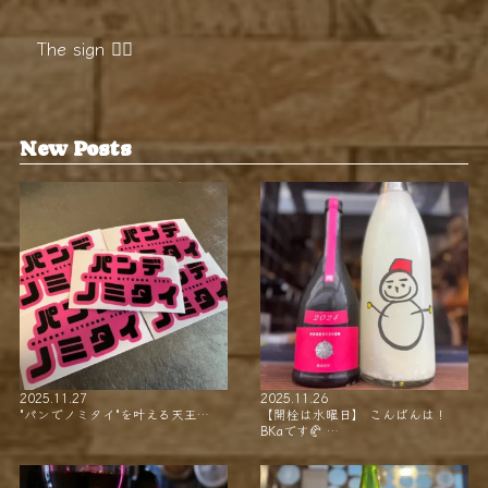
The sign 🪧🏻‍
New Posts
2025.11.27
2025.11.26
"パンでノミタイ"を叶える天王…
【開栓は水曜日】 こんばんは！
BKaです🥐 …