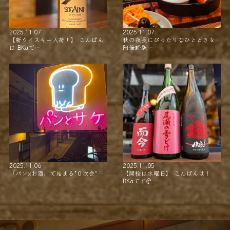
2025.11.07
2025.11.07
【新ウイスキー入荷！】 こんばん
秋の夜長にぴったりなひとときを
は BKaで…
阿倍野駅…
2025.11.06
2025.11.05
「パン×お酒」で始まる"０次会"…
【開栓は水曜日】 こんばんは！
BKaです🥐 …