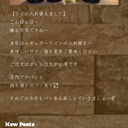
【ワイン入れ替えました】
こんばんはー！
嫌な天気ですねー️
本日はレギュラーワインの入れ替え〜
美味しいワイン達を是非ご賞味ください️
ご注文はボトル注文がお得です
店内アテパンと
持ち帰りのパンあり〼
それでは今月もパン呑み楽しんでいきましょー🥐
New Posts