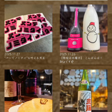
2025.11.27
2025.11.26
"パンでノミタイ"を叶える天王…
【開栓は水曜日】 こんばんは！
BKaです🥐 …