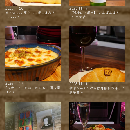
2025.11.20
2025.11.19
天王寺 パン屋として親しまれる
【開栓は水曜日】 こんばんは！
Bakery Kit…
BKaです🥐 …
2025.11.17
2025.11.14
0次会にも、〆の一杯にも。 扉を開
紅葉シーズンの阿倍野散歩の帰りに
けると…
路地裏…