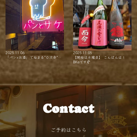
2025.11.06
2025.11.05
「パン×お酒」で始まる"０次会"…
【開栓は水曜日】 こんばんは！
BKaです🥐 …
Contact
ご予約はこちら