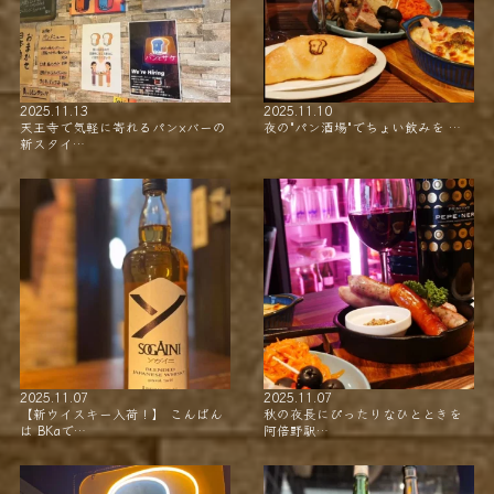
2025.11.13
2025.11.10
天王寺で気軽に寄れるパン×バーの
夜の"パン酒場"でちょい飲みを …
新スタイ…
2025.11.07
2025.11.07
【新ウイスキー入荷！】 こんばん
秋の夜長にぴったりなひとときを
は BKaで…
阿倍野駅…