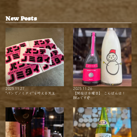
New Posts
2025.11.27
2025.11.26
"パンでノミタイ"を叶える天王…
【開栓は水曜日】 こんばんは！
BKaです🥐 …