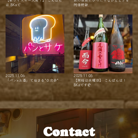
【新ウイスキー入荷！】 こんばん
秋の夜長にぴったりなひとときを
は BKaで…
阿倍野駅…
2025.11.06
2025.11.05
「パン×お酒」で始まる"０次会"…
【開栓は水曜日】 こんばんは！
BKaです🥐 …
Contact