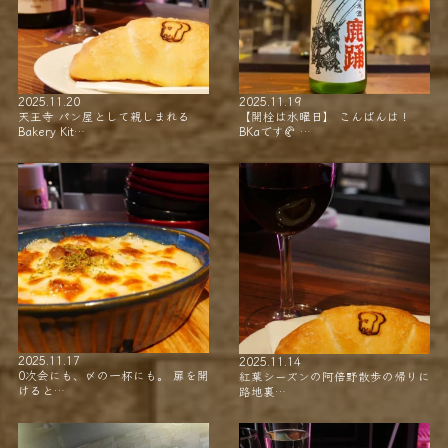
2025.11.20
2025.11.19
天王寺 パン屋として親しまれる
【開栓は水曜日】 こんばんは！
Bakery Kit…
BKaです🥐 …
2025.11.17
2025.11.14
0次会にも、〆の一杯にも。 扉を開
紅葉シーズンの阿倍野散歩の帰りに
けると…
路地裏…