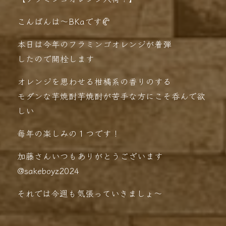
こんばんは〜BKaです🥐
本日は今年のフラミンゴオレンジが着弾️
したので開栓します
オレンジを思わせる柑橘系の香りのする
モダンな芋焼酎芋焼酎が苦手な方にこそ呑んで欲
しい
毎年の楽しみの１つです！
加藤さんいつもありがとうございます
@sakeboyz2024
それでは今週も気張っていきましょ〜️