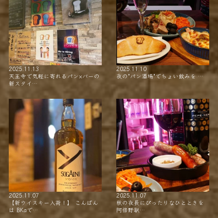
2025.11.13
2025.11.10
天王寺で気軽に寄れるパン×バーの
夜の"パン酒場"でちょい飲みを …
新スタイ…
2025.11.07
2025.11.07
【新ウイスキー入荷！】 こんばん
秋の夜長にぴったりなひとときを
は BKaで…
阿倍野駅…