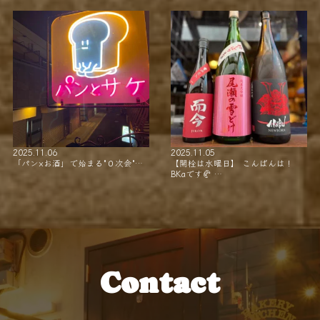
2025.11.06
2025.11.05
「パン×お酒」で始まる"０次会"…
【開栓は水曜日】 こんばんは！
BKaです🥐 …
Contact