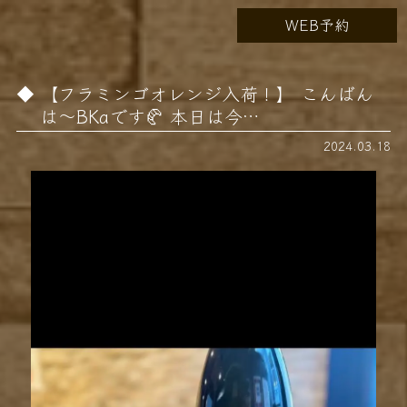
WEB予約
【フラミンゴオレンジ入荷！】 こんばん
は〜BKaです🥐 本日は今…
2024.03.18
動
画
プ
レ
ー
ヤ
ー