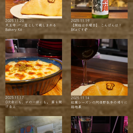
2025.11.20
2025.11.19
天王寺 パン屋として親しまれる
【開栓は水曜日】 こんばんは！
Bakery Kit…
BKaです🥐 …
2025.11.17
2025.11.14
0次会にも、〆の一杯にも。 扉を開
紅葉シーズンの阿倍野散歩の帰りに
けると…
路地裏…