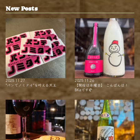
New Posts
2025.11.27
2025.11.26
"パンでノミタイ"を叶える天王…
【開栓は水曜日】 こんばんは！
BKaです🥐 …