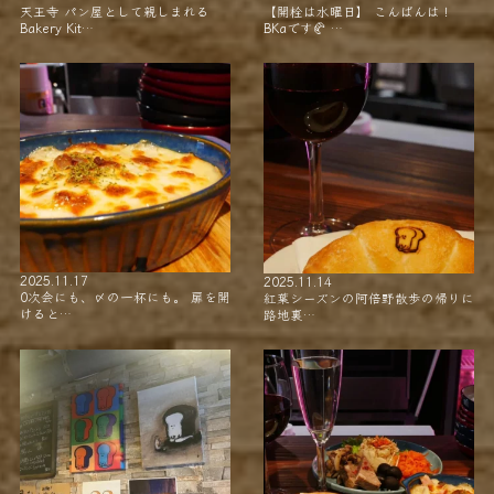
天王寺 パン屋として親しまれる
【開栓は水曜日】 こんばんは！
Bakery Kit…
BKaです🥐 …
2025.11.17
2025.11.14
0次会にも、〆の一杯にも。 扉を開
紅葉シーズンの阿倍野散歩の帰りに
けると…
路地裏…