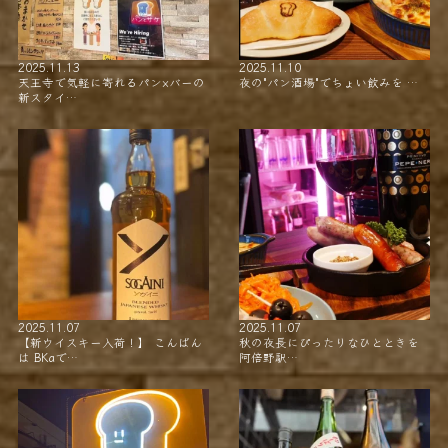
2025.11.13
2025.11.10
天王寺で気軽に寄れるパン×バーの
夜の"パン酒場"でちょい飲みを …
新スタイ…
2025.11.07
2025.11.07
【新ウイスキー入荷！】 こんばん
秋の夜長にぴったりなひとときを
は BKaで…
阿倍野駅…