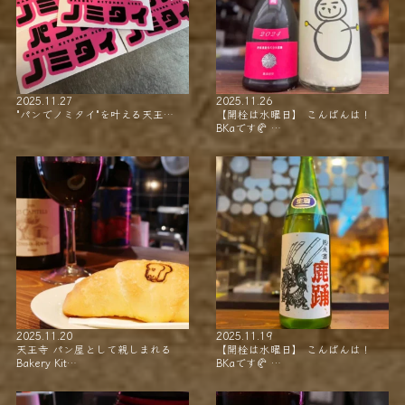
2025.11.27
2025.11.26
"パンでノミタイ"を叶える天王…
【開栓は水曜日】 こんばんは！
BKaです🥐 …
2025.11.20
2025.11.19
天王寺 パン屋として親しまれる
【開栓は水曜日】 こんばんは！
Bakery Kit…
BKaです🥐 …