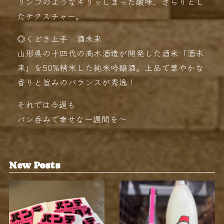
リンゴのようなキリッしまった酸味、さらりとし
たテクスチャー。
◎くどき上手 酒未来
山形県の十四代の高木酒造が開発した酒米「酒未
来」を50%精米した純米吟醸酒。上品で華やかな
香りと旨みのバランスが秀逸！
それでは今週も
パン呑みで幸せな一週間を〜
New Posts