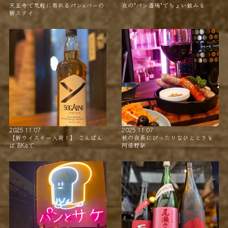
天王寺で気軽に寄れるパン×バーの
夜の"パン酒場"でちょい飲みを …
新スタイ…
2025.11.07
2025.11.07
【新ウイスキー入荷！】 こんばん
秋の夜長にぴったりなひとときを
は BKaで…
阿倍野駅…