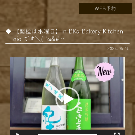
WEB予約
【開栓は水曜日】in BKa Bakery Kitchen
aioiです＼( 'ω&#…
2024.05.15
動
画
プ
レ
ー
ヤ
ー