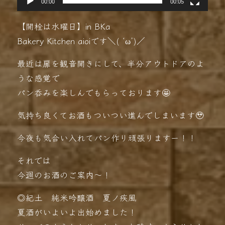
00:00
00:05
【開栓は水曜日】in BKa
Bakery Kitchen aioiです＼( ‘ω’)／
最近は扉を観音開きにして、半分アウトドアのよ
うな感覚で
パン呑みを楽しんでもらっております🤩
気持ち良くてお酒もついつい進んでしまいます🥹
今夜も気合い入れてパン作り頑張りますー！！
それでは
今週のお酒のご案内〜！
◎紀土 純米吟醸酒 夏ノ疾風
夏酒がいよいよ出始めました！