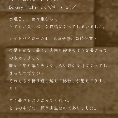
Bakery Kitchen aioiです＼( ‘ω’)／
水曜日、、色々重なって
とてもお久しぶりな投稿になってしまいました。
ナイトバイローカル、東京研修、臨時休業…
今夏もかなり暑く、店内も砂漠のような暑さって
のもありまして
膝から崩れ落ちそうなくらい静かな月になってし
まったのですが…
それももう折り返し越えて終わりが見えてきまし
た！
早く暑さもおさまってくれ〜。
と心の中で切に願う店主なのでありました。