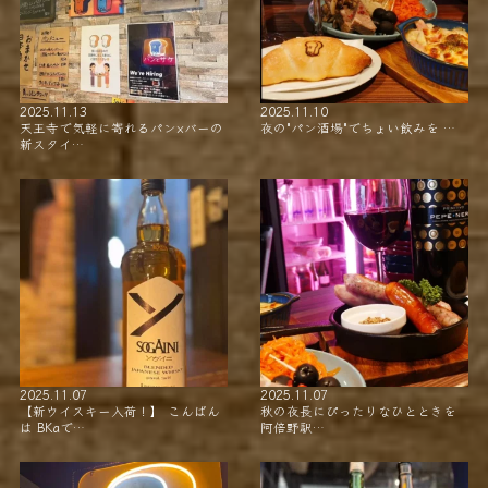
2025.11.13
2025.11.10
天王寺で気軽に寄れるパン×バーの
夜の"パン酒場"でちょい飲みを …
新スタイ…
2025.11.07
2025.11.07
【新ウイスキー入荷！】 こんばん
秋の夜長にぴったりなひとときを
は BKaで…
阿倍野駅…