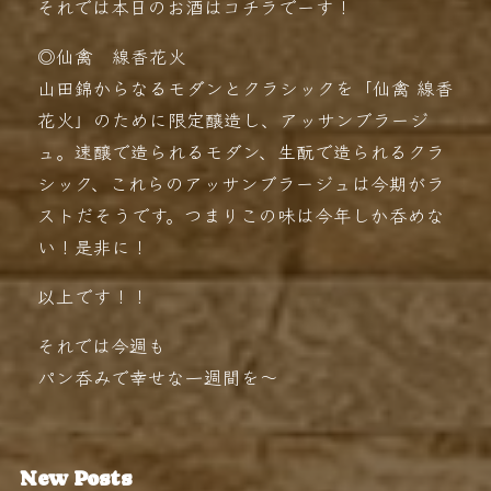
それでは本日のお酒はコチラでーす！
◎仙禽 線香花火
山田錦からなるモダンとクラシックを「仙禽 線香
花火」のために限定醸造し、アッサンブラージ
ュ。速醸で造られるモダン、生酛で造られるクラ
シック、これらのアッサンブラージュは今期がラ
ストだそうです。つまりこの味は今年しか呑めな
い！是非に！
以上です！！
それでは今週も
パン呑みで幸せな一週間を〜
New Posts