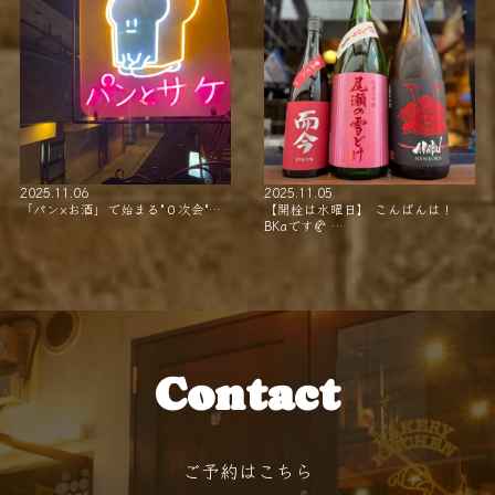
2025.11.06
2025.11.05
「パン×お酒」で始まる"０次会"…
【開栓は水曜日】 こんばんは！
BKaです🥐 …
Contact
ご予約はこちら