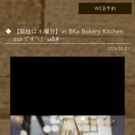
WEB予約
【開栓は水曜日】in BKa Bakery Kitchen
aioiです＼( 'ω&#…
2024.08.21
動
画
プ
レ
ー
ヤ
ー