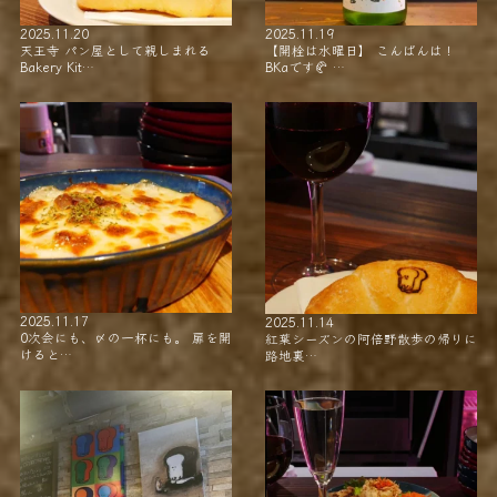
2025.11.20
2025.11.19
天王寺 パン屋として親しまれる
【開栓は水曜日】 こんばんは！
Bakery Kit…
BKaです🥐 …
2025.11.17
2025.11.14
0次会にも、〆の一杯にも。 扉を開
紅葉シーズンの阿倍野散歩の帰りに
けると…
路地裏…