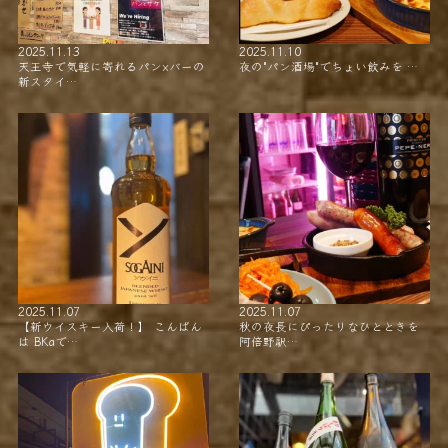
2025.11.13
2025.11.10
天王寺で気軽に寄れるパン×バーの
夜の"パン酒場"でちょい飲みを …
新スタイ…
2025.11.07
2025.11.07
【新ウイスキー入荷！】 こんばん
秋の夜長にぴったりなひとときを
は BKaで…
阿倍野駅…