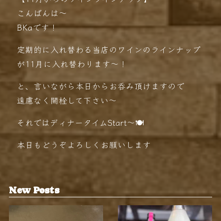
こんばんは〜
BKaです！
定期的に入れ替わる当店のワインのラインナップ
が11月に入れ替わります〜！
と、言いながら本日からお呑み頂けますので
遠慮なく開栓して下さい〜️
それではディナータイムStart〜🍽️
本日もどうぞよろしくお願いします
New Posts