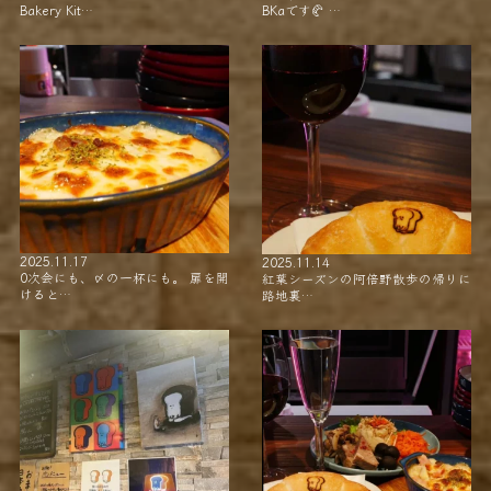
Bakery Kit…
BKaです🥐 …
2025.11.17
2025.11.14
0次会にも、〆の一杯にも。 扉を開
紅葉シーズンの阿倍野散歩の帰りに
けると…
路地裏…