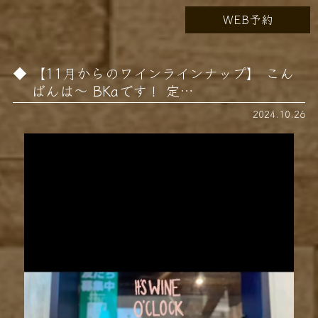
WEB予約
【11月からのワインラインナップ】 こん
ばんは〜 BKaです！ 定…
2024.10.26
動
画
プ
レ
ー
ヤ
ー