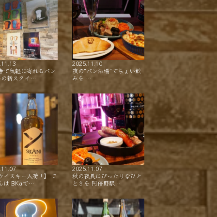
.11.13
2025.11.10
寺で気軽に寄れるパン
夜の"パン酒場"でちょい飲
ーの新スタイ…
みを …
.11.07
2025.11.07
ウイスキー入荷！】 こ
秋の夜長にぴったりなひと
んは BKaで…
ときを 阿倍野駅…