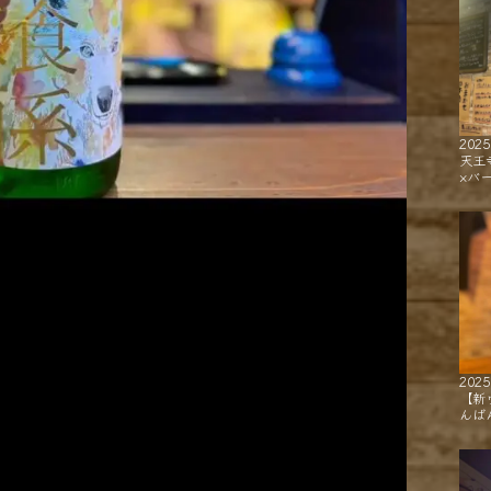
2025
天王
×バ
2025
【新
んば