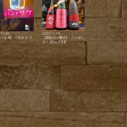
.11.06
2025.11.05
ン×お酒」で始まる"０
【開栓は水曜日】 こんばん
"…
は！ BKaです🥐 …