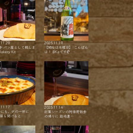
.11.20
2025.11.19
寺 パン屋として親しま
【開栓は水曜日】 こんばん
akery Kit…
は！ BKaです🥐 …
.11.17
2025.11.14
会にも、〆の一杯に
紅葉シーズンの阿倍野散歩
 扉を開けると…
の帰りに 路地裏…