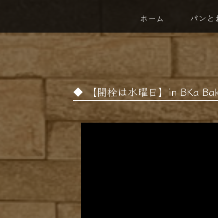
ホーム
パンと
【開栓は水曜日】in BKa Baker
動
画
プ
レ
ー
ヤ