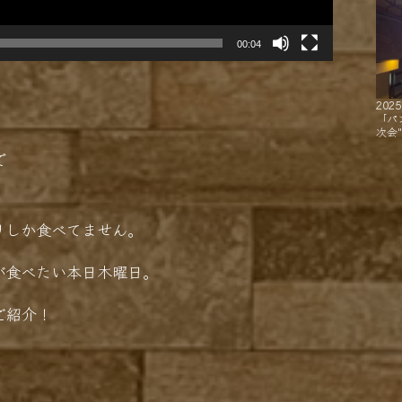
00:04
2025
「パ
次会
で
リしか食べてません。
が食べたい本日木曜日。
ご紹介！
！