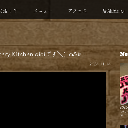
お酒！？
メニュー
アクセス
居酒屋aioi
y Kitchen aioiです＼( 'ω&#…
Ne
2024.11.14
2025
"パ
天王