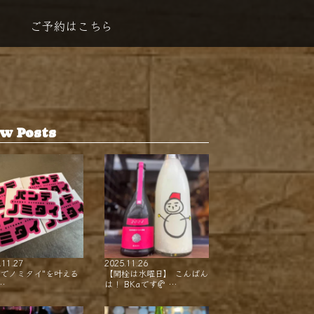
ご予約はこちら
w Posts
.11.27
2025.11.26
ンでノミタイ"を叶える
【開栓は水曜日】 こんばん
…
は！ BKaです🥐 …