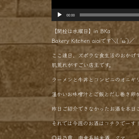
00:00
【開栓は水曜日】in BKa
Bakery Kitchen aioiです＼( ‘ω’)／
ここ連日、ズボラな食生活のおかげ
肌荒れがすごい店主です。
ラーメンと牛丼とコンビニのオニギ
温かいお味噌汁とご飯とだし巻き卵
昨日ご紹介できなかったお酒を本日
それでは今週のお酒はコチラでーす
◎萩乃露 肉食系純米酒 クマ