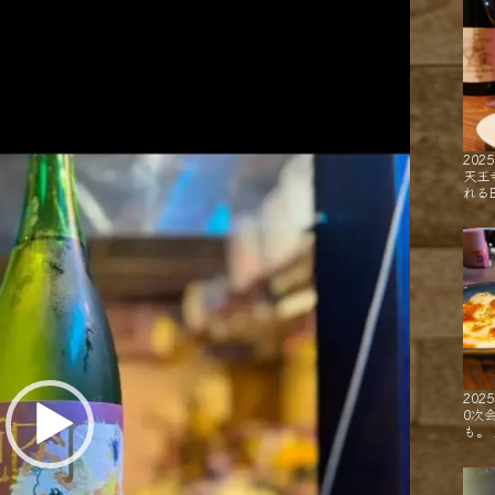
2025
天王
れるB
2025
0次
も。