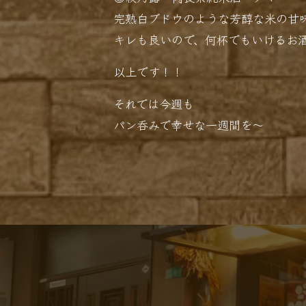
完熟白ブドウのような芳醇な米の甘
キレも良いので、何杯でもいけるお
以上です！！
それでは今週も
パン呑みで幸せな一週間を〜