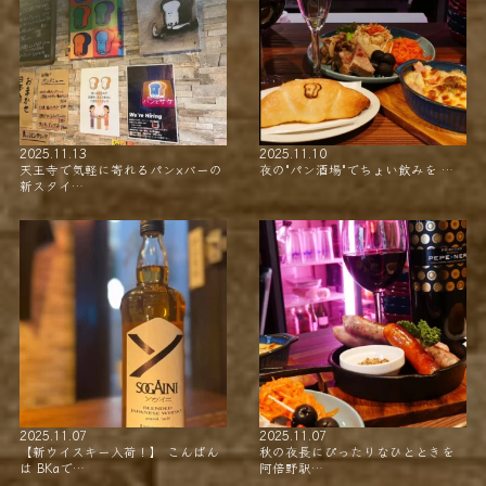
2025.11.13
2025.11.10
天王寺で気軽に寄れるパン×バーの
夜の"パン酒場"でちょい飲みを …
新スタイ…
2025.11.07
2025.11.07
【新ウイスキー入荷！】 こんばん
秋の夜長にぴったりなひとときを
は BKaで…
阿倍野駅…