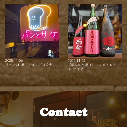
2025.11.06
2025.11.05
「パン×お酒」で始まる"０次会"…
【開栓は水曜日】 こんばんは！
BKaです🥐 …
Contact