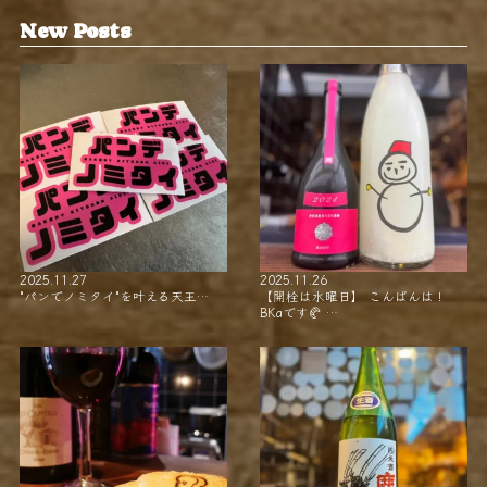
New Posts
2025.11.27
2025.11.26
"パンでノミタイ"を叶える天王…
【開栓は水曜日】 こんばんは！
BKaです🥐 …