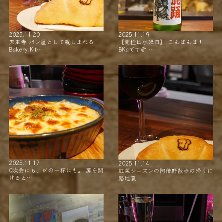
2025.11.20
2025.11.19
天王寺 パン屋として親しまれる
【開栓は水曜日】 こんばんは！
Bakery Kit…
BKaです🥐 …
2025.11.17
2025.11.14
0次会にも、〆の一杯にも。 扉を開
紅葉シーズンの阿倍野散歩の帰りに
けると…
路地裏…