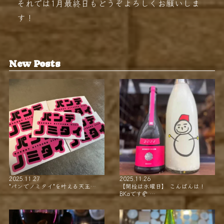
それでは1月最終日もどうぞよろしくお願いしま
す！
New Posts
2025.11.27
2025.11.26
"パンでノミタイ"を叶える天王…
【開栓は水曜日】 こんばんは！
BKaです🥐 …