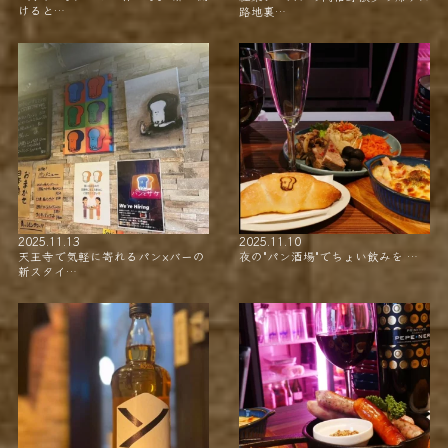
けると…
路地裏…
2025.11.13
2025.11.10
天王寺で気軽に寄れるパン×バーの
夜の"パン酒場"でちょい飲みを …
新スタイ…