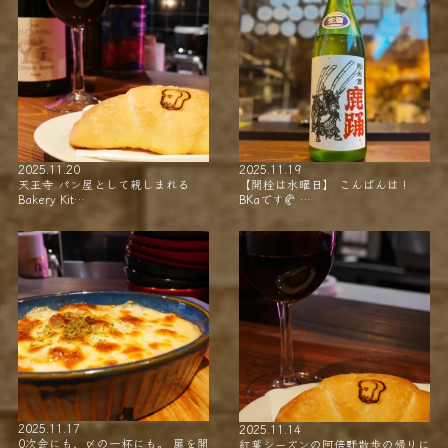
2025.11.20
2025.11.19
天王寺 パン屋として親しまれる
【開栓は水曜日】 こんばんは！
Bakery Kit…
BKaです🥐 …
2025.11.17
2025.11.14
0次会にも、〆の一杯にも。 扉を開
紅葉シーズンの阿倍野散歩の帰りに