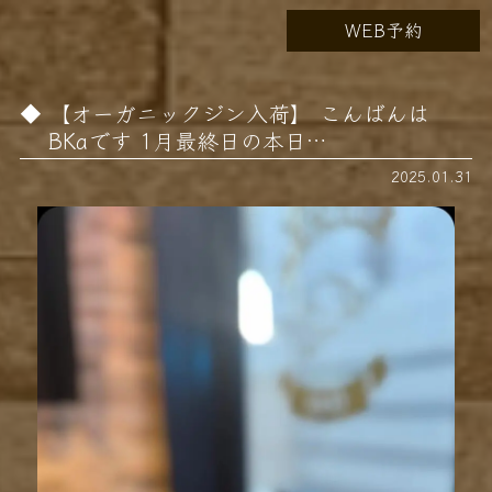
WEB予約
【オーガニックジン入荷】 こんばんは
BKaです 1月最終日の本日…
2025.01.31
動
画
プ
レ
ー
ヤ
ー