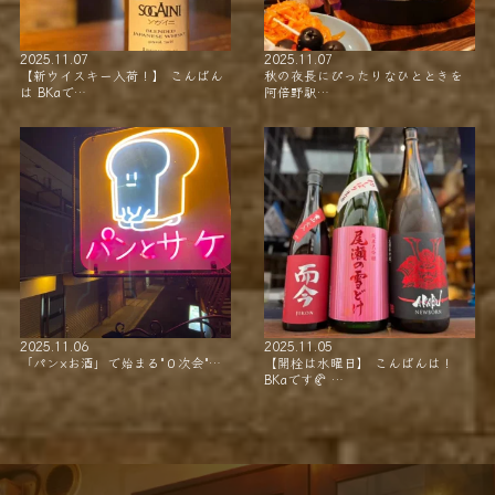
2025.11.07
2025.11.07
【新ウイスキー入荷！】 こんばん
秋の夜長にぴったりなひとときを
は BKaで…
阿倍野駅…
2025.11.06
2025.11.05
「パン×お酒」で始まる"０次会"…
【開栓は水曜日】 こんばんは！
BKaです🥐 …