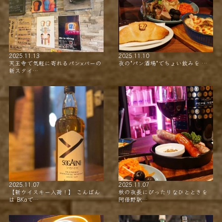
2025.11.13
2025.11.10
天王寺で気軽に寄れるパン×バーの
夜の"パン酒場"でちょい飲みを …
新スタイ…
2025.11.07
2025.11.07
【新ウイスキー入荷！】 こんばん
秋の夜長にぴったりなひとときを
は BKaで…
阿倍野駅…