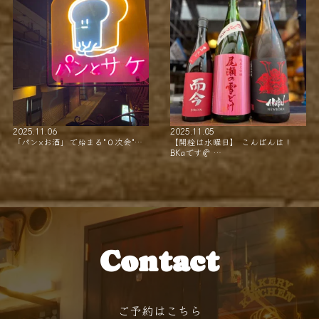
2025.11.06
2025.11.05
「パン×お酒」で始まる"０次会"…
【開栓は水曜日】 こんばんは！
BKaです🥐 …
Contact
ご予約はこちら