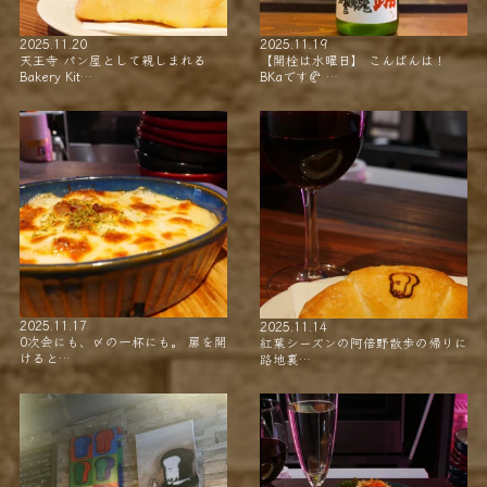
2025.11.20
2025.11.19
天王寺 パン屋として親しまれる
【開栓は水曜日】 こんばんは！
Bakery Kit…
BKaです🥐 …
2025.11.17
2025.11.14
0次会にも、〆の一杯にも。 扉を開
紅葉シーズンの阿倍野散歩の帰りに
けると…
路地裏…