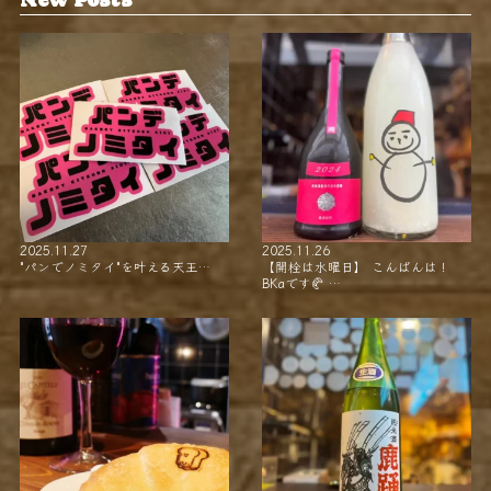
2025.11.27
2025.11.26
"パンでノミタイ"を叶える天王…
【開栓は水曜日】 こんばんは！
BKaです🥐 …