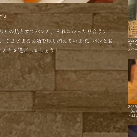
です
」では、こだわりの焼き立てパンと、それにぴったり合うア
ど、さまざまなお酒を取り揃えています。パンとお
2025
天王
とときを過ごしましょう！
×バ
2025
【新
んば