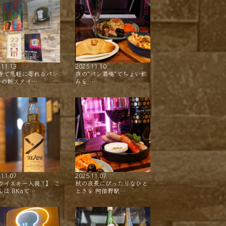
.11.13
2025.11.10
寺で気軽に寄れるパン
夜の"パン酒場"でちょい飲
ーの新スタイ…
みを …
.11.07
2025.11.07
ウイスキー入荷！】 こ
秋の夜長にぴったりなひと
んは BKaで…
ときを 阿倍野駅…