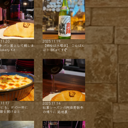
.11.20
2025.11.19
寺 パン屋として親しま
【開栓は水曜日】 こんばん
akery Kit…
は！ BKaです🥐 …
.11.17
2025.11.14
会にも、〆の一杯に
紅葉シーズンの阿倍野散歩
 扉を開けると…
の帰りに 路地裏…