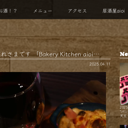
お酒！？
メニュー
アクセス
居酒屋aioi
す 「Bakery Kitchen aioi…
Ne
2025.04.11
2025
"パ
天王