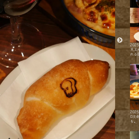
2025
天王
れるB
2025
0次
も。