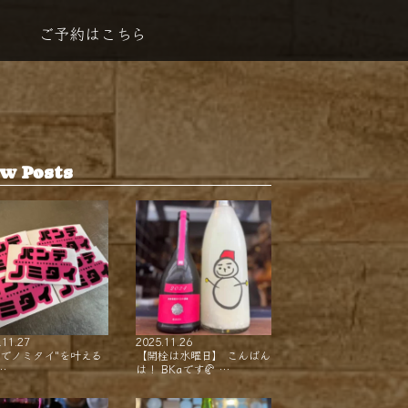
ご予約はこちら
w Posts
.11.27
2025.11.26
ンでノミタイ"を叶える
【開栓は水曜日】 こんばん
…
は！ BKaです🥐 …