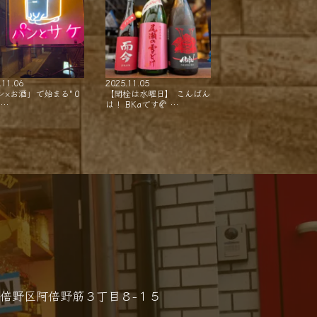
.11.06
2025.11.05
ン×お酒」で始まる"０
【開栓は水曜日】 こんばん
"…
は！ BKaです🥐 …
倍野区阿倍野筋３丁目８−１５